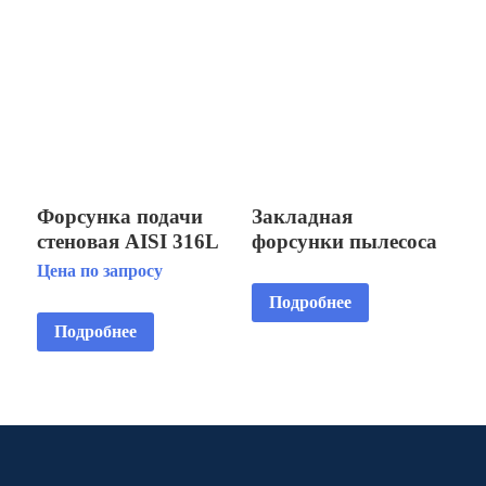
Форсунка подачи
Закладная
стеновая AISI 316L
форсунки пылесоса
плитка
AISI 304 пленка
Цена по запросу
Подробнее
Подробнее