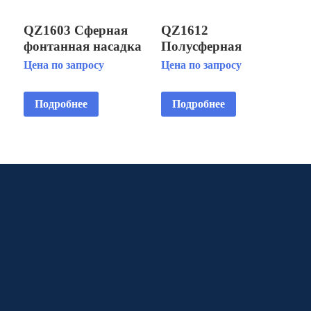
QZ1603 Сферная
QZ1612
фонтанная насадка
Полусферная
фонтанная насадка
Цена по запросу
Цена по запросу
Подробнее
Подробнее