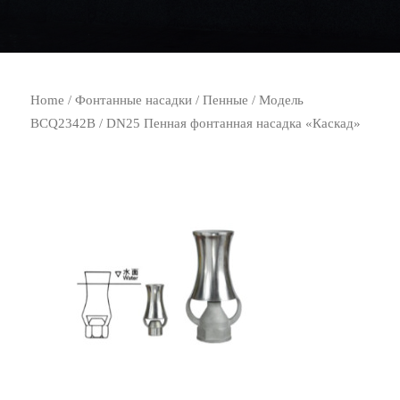
Home
/
Фонтанные насадки
/
Пенные
/ Модель
BCQ2342B / DN25 Пенная фонтанная насадка «Каскад»