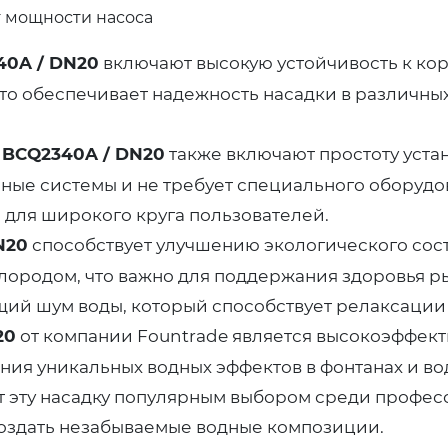
т мощности насоса
40A / DN20
включают высокую устойчивость к кор
о обеспечивает надежность насадки в различных
 BCQ2340A / DN20
также включают простоту уста
ные системы и не требует специального оборудо
й для широкого круга пользователей.
N20
способствует улучшению экологического сост
лородом, что важно для поддержания здоровья ры
ющий шум воды, который способствует релаксаци
20
от компании Fountrade является высокоэффект
я уникальных водных эффектов в фонтанах и вод
т эту насадку популярным выбором среди профес
создать незабываемые водные композиции.