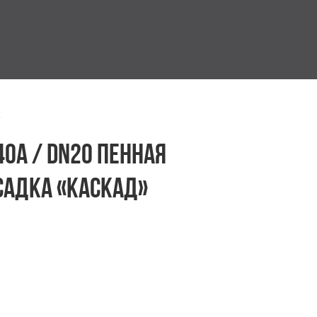
»
0A / DN20 Пенная
садка «Каскад»