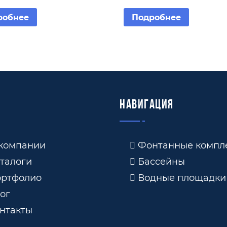
робнее
Подробнее
Навигация
компании
Фонтанные компл
талоги
Бассейны
ртфолио
Водные площадки
ог
нтакты