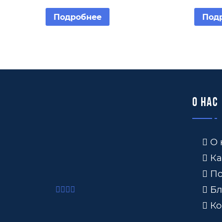
Подробнее
Под
О нас
О 
Ка
По
Бл
Ко