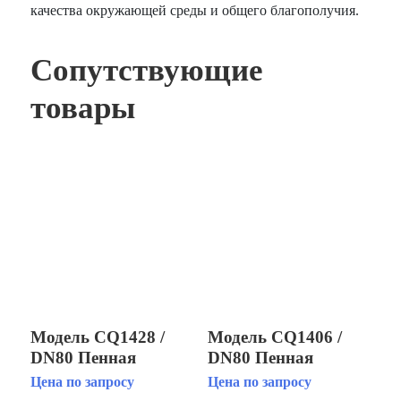
качества окружающей среды и общего благополучия.
Сопутствующие
товары
Модель CQ1428 /
Модель CQ1406 /
DN80 Пенная
DN80 Пенная
фонтанная насадка
фонтанная насадка
Цена по запросу
Цена по запросу
«Бублер»
«Каскад»