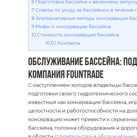
6
Подготовка бассейна к весеннему запуск
7
Советы по уходу за бассейном в течение 
8
Альтернативные методы консервации ба
9
Мифы о консервации бассейна
10
Стоимость консервации бассейна
10.0.1
Контакты
Обслуживание бассейна: под
компания Fountrade
С наступлением холодов владельцы басс
подготовки своего гидротехнического со
известный как консервация бассейна, иг
целостности и работоспособности на до
консервация может привести к серьезны
бассейна, поломка оборудования и дорог
в области
строительства и обслуживания