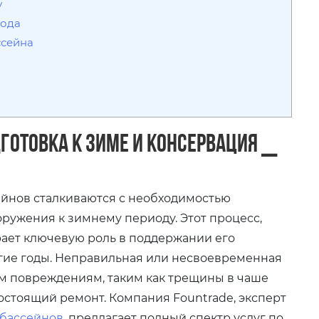
у
года
ссейна
готовка к зиме и консервация ⎯
ейнов сталкиваются с необходимостью
оружения к зимнему периоду. Этот процесс,
рает ключевую роль в поддержании его
лгие годы. Неправильная или несвоевременная
м повреждениям, таким как трещины в чаше
остоящий ремонт. Компания Fountrade, эксперт
 бассейнов
, предлагает полный спектр услуг по