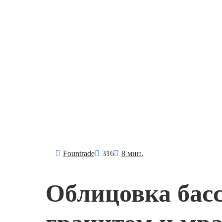
Fоuntrade
316
8 мин.
Облицовка басс