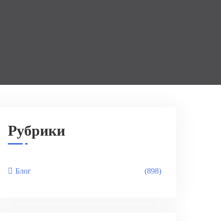
Рубрики
Блог
(898)