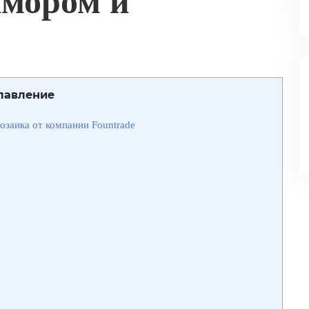
амором и
лавление
озаика от компании Fountrade