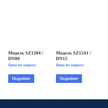
Модель SZ1204 /
Модель SZ1241 /
DN80
DN15
Многоструйная
Многоструйная
Цена по запросу
Цена по запросу
фонтанная насадка
фонтанная насадка
Подробнее
Подробнее