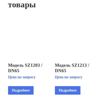
товары
Модель SZ1203 /
Модель SZ1213 /
DN65
DN65
Многоструйная
Многоструйная
Цена по запросу
Цена по запросу
фонтанная насадка
фонтанная насадка
Подробнее
Подробнее