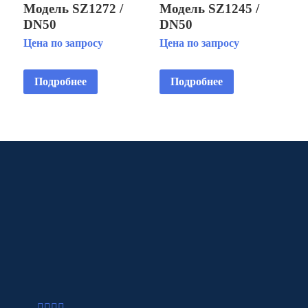
Модель SZ1272 /
Модель SZ1245 /
DN50
DN50
Многоструйная
Многоструйная
Цена по запросу
Цена по запросу
фонтанная насадка
фонтанная насадка
Подробнее
Подробнее