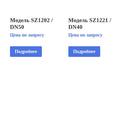
Модель SZ1202 /
Модель SZ1221 /
DN50
DN40
Многоструйная
Многоструйная
Цена по запросу
Цена по запросу
фонтанная насадка
фонтанная насадка
Подробнее
Подробнее