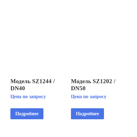
Модель SZ1244 /
Модель SZ1202 /
DN40
DN50
Многоструйная
Многоструйная
Цена по запросу
Цена по запросу
фонтанная насадка
фонтанная насадка
Подробнее
Подробнее