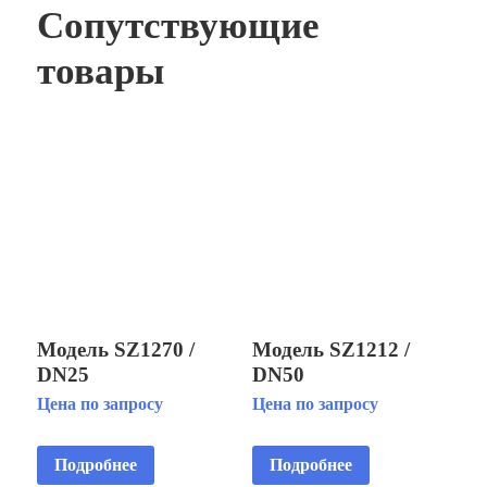
Сопутствующие
товары
Модель SZ1270 /
Модель SZ1212 /
DN25
DN50
Многоструйная
Многоструйная
Цена по запросу
Цена по запросу
фонтанная насадка
фонтанная насадка
Подробнее
Подробнее