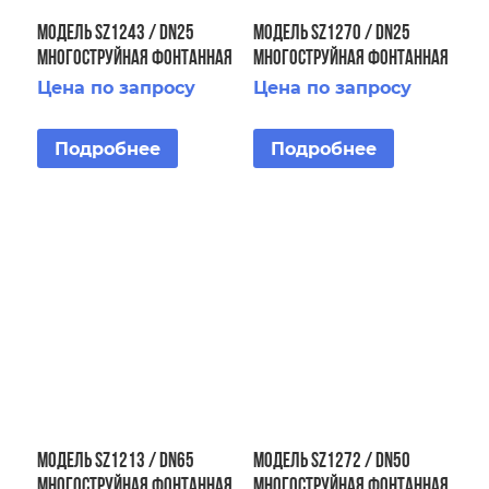
Модель SZ1243 / DN25
Модель SZ1270 / DN25
Многоструйная фонтанная
Многоструйная фонтанная
насадка
насадка
Цена по запросу
Цена по запросу
Подробнее
Подробнее
Модель SZ1213 / DN65
Модель SZ1272 / DN50
Многоструйная фонтанная
Многоструйная фонтанная