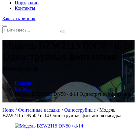
Портфолио
Контакты
Заказать звонок
Модель BZW2115 DN50 / d-14
Одноструйная фонтанная
насадка
Главная
Products
Модель BZW2115 DN50 / d-14 Одноструйная фонтанная
насадка
Home
/
Фонтанные насадки
/
Одноструйные
/ Модель
BZW2115 DN50 / d-14 Одноструйная фонтанная насадка