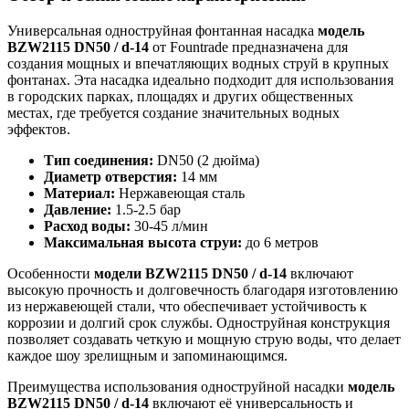
Универсальная одноструйная фонтанная насадка
модель
BZW2115 DN50 / d-14
от Fountrade предназначена для
создания мощных и впечатляющих водных струй в крупных
фонтанах. Эта насадка идеально подходит для использования
в городских парках, площадях и других общественных
местах, где требуется создание значительных водных
эффектов.
Тип соединения:
DN50 (2 дюйма)
Диаметр отверстия:
14 мм
Материал:
Нержавеющая сталь
Давление:
1.5-2.5 бар
Расход воды:
30-45 л/мин
Максимальная высота струи:
до 6 метров
Особенности
модели BZW2115 DN50 / d-14
включают
высокую прочность и долговечность благодаря изготовлению
из нержавеющей стали, что обеспечивает устойчивость к
коррозии и долгий срок службы. Одноструйная конструкция
позволяет создавать четкую и мощную струю воды, что делает
каждое шоу зрелищным и запоминающимся.
Преимущества использования одноструйной насадки
модель
BZW2115 DN50 / d-14
включают её универсальность и