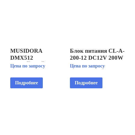
MUSIDORA
Блок питания CL-A-
DMX512
200-12 DC12V 200W
РЕЛЕЙНЫЙ
16,6A IP20
Цена по запросу
Цена по запросу
СВИТЧЕР
(199x110x50мм) (C-
02-L)
Подробнее
Подробнее