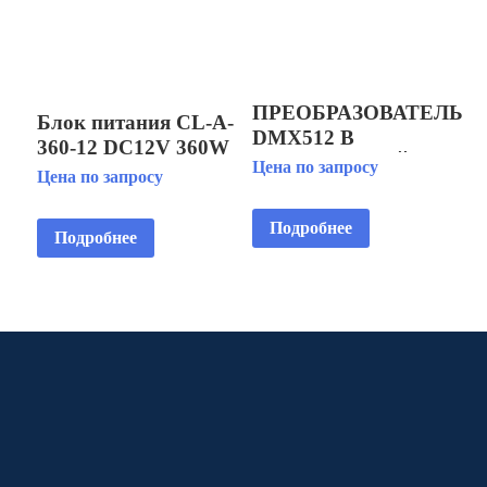
ПРЕОБРАЗОВАТЕЛЬ
Блок питания CL-A-
DMX512 В
360-12 DC12V 360W
АНАЛОГОВЫЙ
Цена по запросу
30A IP20
Цена по запросу
СИГНАЛ (8 ВЫХ.)
(256*102*65 мм)
Подробнее
Подробнее