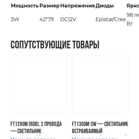
Мощность
Размер
Напряжение
Диоды
Ярк
98 л
3W
42*79
DC12V
Epistar/Cree
Вт
Сопутствующие товары
FT120GM (RGB), 2 провода
FT130GM-3W — Светильник
— Светильник
встраиваимый
встраиваимый
светодиодный подводный