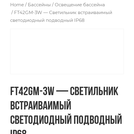
Home
/
Бассейны
/
Освещение бассейна
/ FT42GM-3W — Светильник встраиваимый
светодиодный подводный IP68
FT42GM-3W — Светильник
встраиваимый
светодиодный подводный
IP68