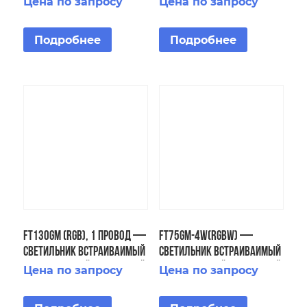
Цена по запросу
Цена по запросу
светодиодный подводный
IP68
IP68
Подробнее
Подробнее
FT130GM (RGB), 1 провод —
FT75GM-4W(RGBW) —
Светильник встраиваимый
Светильник встраиваимый
светодиодный подводный
светодиодный подводный
Цена по запросу
Цена по запросу
IP68
IP68