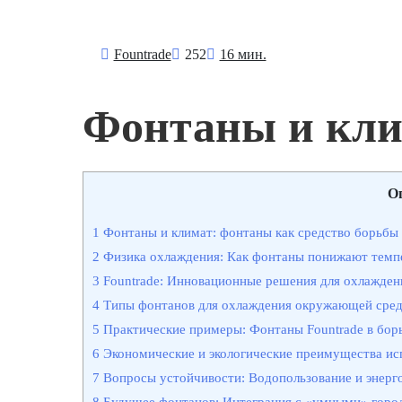
Fоuntrade
252
16 мин.
Фонтаны и кл
О
1
Фонтаны и климат: фонтаны как средство борьбы 
2
Физика охлаждения: Как фонтаны понижают темп
3
Fountrade: Инновационные решения для охлажден
4
Типы фонтанов для охлаждения окружающей сре
5
Практические примеры: Фонтаны Fountrade в бор
6
Экономические и экологические преимущества ис
7
Вопросы устойчивости: Водопользование и энерг
8
Будущее фонтанов: Интеграция с «умными» горо