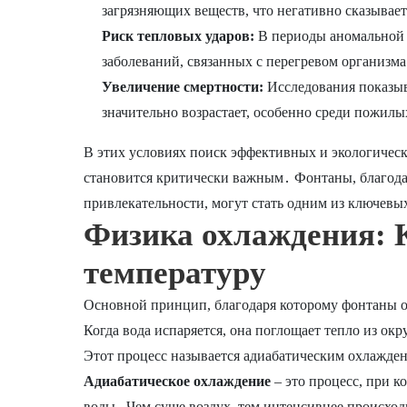
загрязняющих веществ, что негативно сказывает
Риск тепловых ударов:
В периоды аномальной ж
заболеваний, связанных с перегревом организма
Увеличение смертности:
Исследования показыва
значительно возрастает, особенно среди пожил
В этих условиях поиск эффективных и экологичес
становится критически важным․ Фонтаны, благода
привлекательности, могут стать одним из ключевы
Физика охлаждения:
температуру
Основной принцип, благодаря которому фонтаны о
Когда вода испаряется, она поглощает тепло из о
Этот процесс называется адиабатическим охлажде
Адиабатическое охлаждение
– это процесс, при к
воды․ Чем суше воздух, тем интенсивнее происход