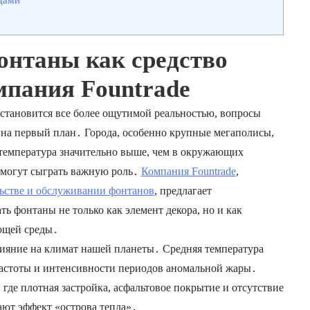
онтаны как средство
мпания Fountrade
 становится все более ощутимой реальностью, вопросы
 на первый план․ Города, особенно крупные мегаполисы,
е температура значительно выше, чем в окружающих
 могут сыграть важную роль․
Компания Fountrade
,
ьстве и обслуживании фонтанов
, предлагает
 фонтаны не только как элемент декора, но и как
ющей среды․
лияние на климат нашей планеты․ Средняя температура
частоты и интенсивности периодов аномальной жары․
 где плотная застройка, асфальтовое покрытие и отсутствие
ают эффект «острова тепла»․