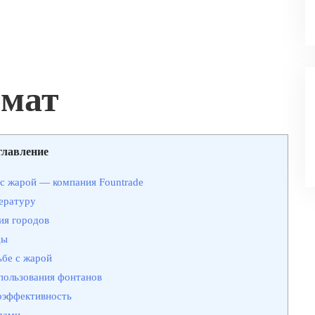
имат
главление
с жарой — компания Fountrade
ературу
ия городов
ды
ьбе с жарой
пользования фонтанов
оэффективность
дами