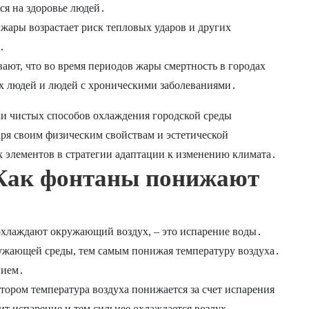
ся на здоровье людей․
ары возрастает риск тепловых ударов и других
․
ют, что во время периодов жары смертность в городах
ых людей и людей с хроническими заболеваниями․
ки чистых способов охлаждения городской среды
ря своим физическим свойствам и эстетической
х элементов в стратегии адаптации к изменению климата․
 Как фонтаны понижают
хлаждают окружающий воздух, – это испарение воды․
кружающей среды, тем самым понижая температуру воздуха․
нием․
отором температура воздуха понижается за счет испарения
ит испарение и тем сильнее охлаждается воздух․