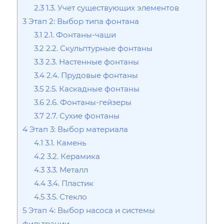
2.3
1.3. Учет существующих элементов
3
Этап 2: Выбор типа фонтана
3.1
2.1. Фонтаны-чаши
3.2
2.2. Скульптурные фонтаны
3.3
2.3. Настенные фонтаны
3.4
2.4. Прудовые фонтаны
3.5
2.5. Каскадные фонтаны
3.6
2.6. Фонтаны-гейзеры
3.7
2.7. Сухие фонтаны
4
Этап 3: Выбор материала
4.1
3.1. Камень
4.2
3.2. Керамика
4.3
3.3. Металл
4.4
3.4. Пластик
4.5
3.5. Стекло
5
Этап 4: Выбор насоса и системы
фильтрации