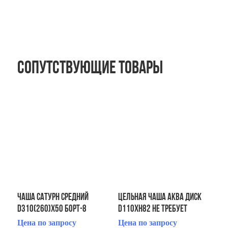
Сопутствующие товары
ЧАША Сатурн средний
Цельная чаша АКВА ДИСК
D310(260)x50 Борт-8
d110хh82 не требует
монтажа
Цена по запросу
Цена по запросу