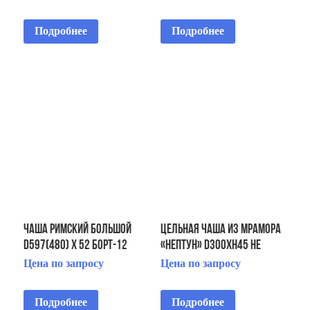
Подробнее
Подробнее
ЧАША Римский большой
Цельная чаша из мрамора
D597(480) х 52 Борт-12
«Нептун» D300хH45 не
Тумбы-4 Пороги -16
требует монтажа
Цена по запросу
Цена по запросу
Подробнее
Подробнее