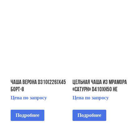
ЧАША Верона D310(226)х45
Цельная чаша из мрамора
Борт-8
«Сатурн» D410хH50 не
требует монтажа
Цена по запросу
Цена по запросу
Подробнее
Подробнее