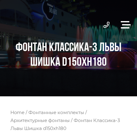
ФОНТАН КЛАССИКА-3 ЛЬВЫ
ШИШКА D150ХH180
Home
/
Фонтанные комплекты
/
Архитектурные фонтаны
/ Фонтан Классика-3
Львы Шишка d150хh180