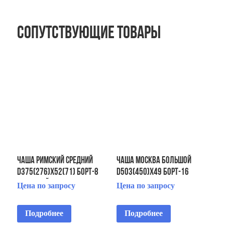
Сопутствующие товары
ЧАША Римский средний
ЧАША Москва большой
D375(276)х52(71) Борт-8
D503(450)х49 Борт-16
Кронштейн-4
Цена по запросу
Цена по запросу
Подробнее
Подробнее