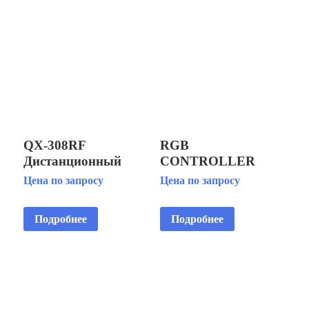
QX-308RF
RGB
Дистанционный
CONTROLLER
пульт (C-05-R)
LED BUS, 3
Цена по запросу
Цена по запросу
OUTPUTS (RGBC-
1000)
Подробнее
Подробнее
КОНТРОЛЛЕР