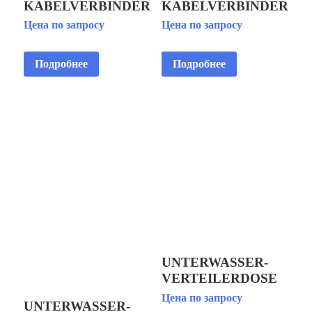
KABELVERBINDER
KABELVERBINDER
GR 2,
GR3 КАБЕЛЬНАЯ
Цена по запросу
Цена по запросу
UNVERPACKT
МУФТА
КАБЕЛЬНАЯ
ПОДВОДНАЯ
Подробнее
Подробнее
МУФТА
ПОДВОДНАЯ
5Х1,5-6,0 ММ2, 7-21
ММ, БЕЗ
УПАКОВКИ
UNTERWASSER-
VERTEILERDOSE
6-FACH
Цена по запросу
UNTERWASSER-
ПОДВОДНАЯ