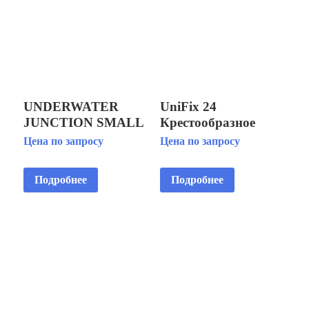
UNDERWATER
UniFix 24
JUNCTION SMALL
Крестообразное
BOX 5PG16
жесткое соединение
Цена по запросу
Цена по запросу
ПОДВОДНАЯ
для присоединения
КЛЕММНАЯ
3-х
Подробнее
Подробнее
КОРОБКА,
энергопотребителей
ПЛАСТИК