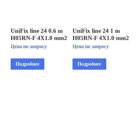
UniFix line 24 0.6 m
UniFix line 24 1 m
H05RN-F 4X1.0 mm2
H05RN-F 4X1.0 mm2
Для прокладки
Для прокладки
Цена по запросу
Цена по запросу
электрических
электрических
линий и
линий и
Подробнее
Подробнее
подключения
подключения
оконечных
оконечных
устройств
устройств