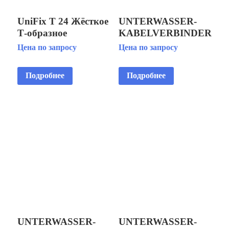
UniFix T 24 Жёсткое
UNTERWASSER-
Т-образное
KABELVERBINDER
соединение для
GR 1,
Цена по запросу
Цена по запросу
разветвления 2-х
UNVERPACKT
энергопотребителей.
КАБЕЛЬНАЯ
Подробнее
Подробнее
МУФТА
ПОДВОДНАЯ 5X2,5
ММ2, 6-13 ММ, БЕЗ
УПАКОВКИ
UNTERWASSER-
UNTERWASSER-