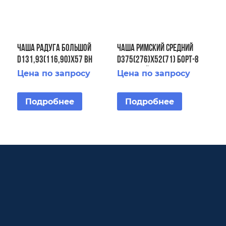
ЧАША Радуга большой
ЧАША Римский средний
D131,93(116,90)х57 ВН
D375(276)х52(71) Борт-8
борт-36 НР борт- 36
Кронштейн-4
Цена по запросу
Цена по запросу
крышка-36
Подробнее
Подробнее