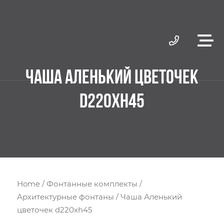
ЧАША АЛЕНЬКИЙ ЦВЕТОЧЕК
D220ХH45
Home
/
Фонтанные комплекты
/
Архитектурные фонтаны
/ Чаша Аленький
цветочек d220хh45