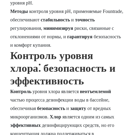
уровня pH.
Методы
контроля уровня pH, применяемые Fountrade,
обеспечивают
стабильность
и
точность
регулирования,
минимизируя
риски, связанные с
отклонениями от нормы, и
гарантируя
безопасность
и комфорт купания.
Контроль уровня
хлора⁚ безопасность и
эффективность
Контроль
уровня хлора является
неотъемлемой
частью процесса дезинфекции воды в бассейне,
обеспечивая
безопасность
и
защиту
от вредных
микроорганизмов.
Хлор
является одним из самых
эффективных
дезинфицирующих средств, но его
концентрация должна поддерживаться в