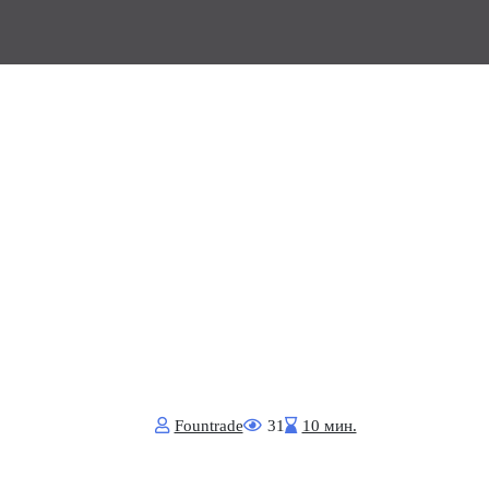
Fоuntrade
31
10 мин.