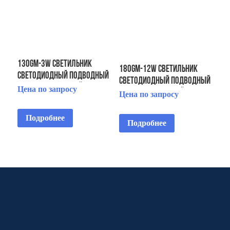
130GM-3W Светильник
180GM-12W Светильник
светодиодный подводный
светодиодный подводный
IP68 встраиваемый
Цена по запросу
IP68 встраиваемый
Цена по запросу
Подробнее
Подробнее