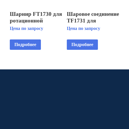
Шарнир FT1730 для
Шаровое соединение
ротационной
TF1731 для
фонтанной насадки
регулировки угла
Цена по запросу
Цена по запросу
наклона фонтанной
насадки
Подробнее
Подробнее