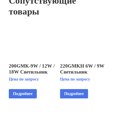
Сопутствующие
товары
200GMK-9W / 12W /
220GMKH 6W / 9W
18W Светильник
Светильник
светодиодный
светодиодный
Цена по запросу
Цена по запросу
подводный IP68 для
подводный IP68 для
пешеходных
пешеходных
Подробнее
Подробнее
фонтанов
фонтанов