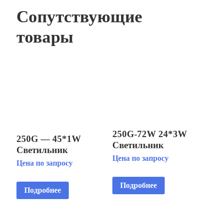
Сопутствующие
товары
250G-72W 24*3W
250G — 45*1W
Светильник
Светильник
светодиодный
Цена по запросу
светодиодный
Цена по запросу
подводный IP68
подводный IP68
установка на
установка на
Подробнее
кронштейне
Подробнее
кронштейне