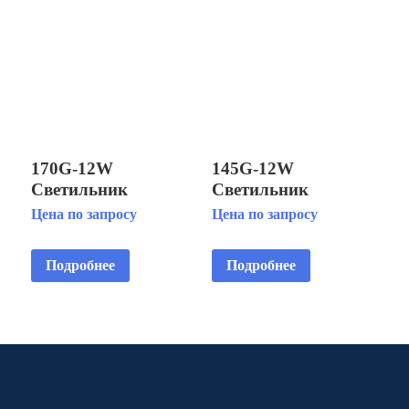
170G-12W
145G-12W
Светильник
Светильник
светодиодный
светодиодный
Цена по запросу
Цена по запросу
подводный IP68/
подводный IP68
установка на
установка на
Подробнее
Подробнее
кронштейне
кронштейне