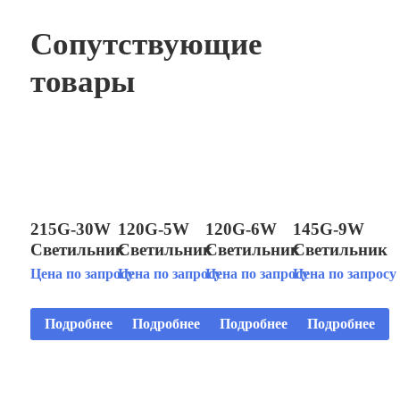
Сопутствующие
товары
215G-30W
120G-5W
120G-6W
145G-9W
Светильник
Светильник
Светильник
Светильник
светодиодный
светодиодный
светодиодный
светодиодны
Цена по запросу
Цена по запросу
Цена по запросу
Цена по запросу
подводный
подводный
подводный
подводный
IP68
IP68
IP68
IP68
Подробнее
Подробнее
Подробнее
Подробнее
установка на
установка на
установка на
установка на
кронштейне
кронштейне
кронштейне
кронштейне