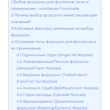
1
Выбор форсунок для фонтанов: типы и
применение – компания Fountrade
2
Почему выбор форсунок имеет решающее
значение?
3
Ключевые факторы, влияющие на выбор
форсунок
4
Основные типы форсунок для фонтанов и
их применение
4.1
Одиночные струи (Single Jet Nozzles)
4.2
Аэрированные/Пенные форсунки
(Aerated/Foam Nozzles)
4.3
Веерные форсунки / Рыбий хвост
(Fan/Fish Tail Nozzles)
4.4
Колокол / Гриб (Bell/Mushroom Nozzles)
4.5
Струи-каскады (Cascade Nozzles)
4.6
Вращающиеся / Динамические
форсунки (Rotating/Dynamic Nozzles)