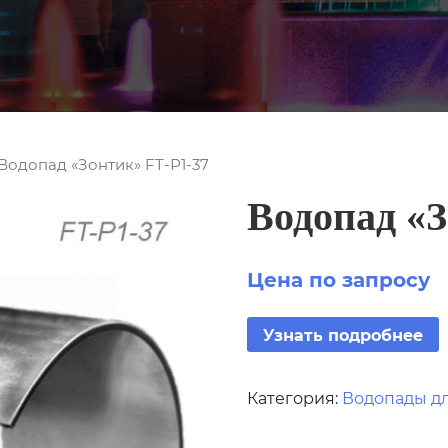
 Водопад «Зонтик» FT-Р1-37
Водопад «З
Цена по запросу
Узнать подробнее
Категория:
Водопады д