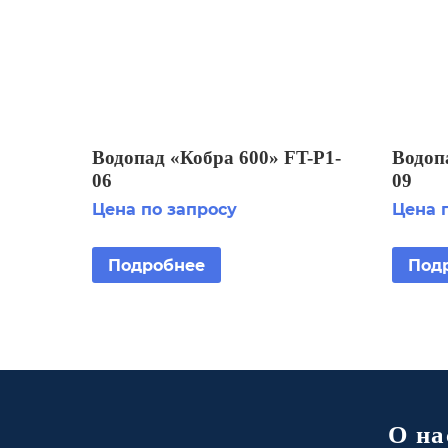
Водопад «Кобра 600» FT-Р1-
Водоп
06
09
Цена по запросу
Цена 
Подробнее
Под
О на