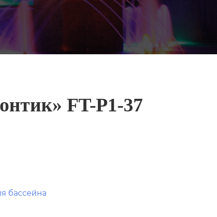
онтик» FT-Р1-37
ля бассейна