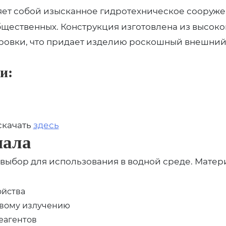
ет собой изысканное гидротехническое сооруже
 общественных. Конструкция изготовлена из высо
овки, что придает изделию роскошный внешний 
и:
скачать
здесь
иала
выбор для использования в водной среде. Мат
ойства
овому излучению
еагентов