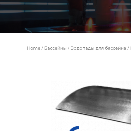
Home
/
Бассейны
/
Водопады для бассейна
/