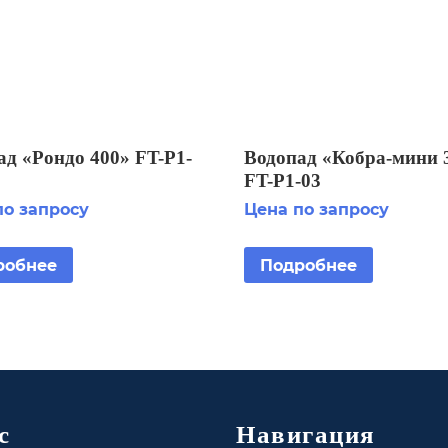
ад «Рондо 400» FT-Р1-
Водопад «Кобра-мини 
FT-Р1-03
по запросу
Цена по запросу
робнее
Подробнее
с
Навигация