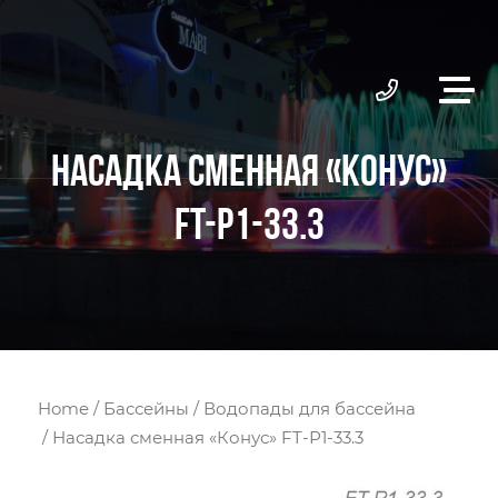
НАСАДКА СМЕННАЯ «КОНУС»
FT-Р1-33.3
Home
/
Бассейны
/
Водопады для бассейна
/ Насадка сменная «Конус» FT-Р1-33.3