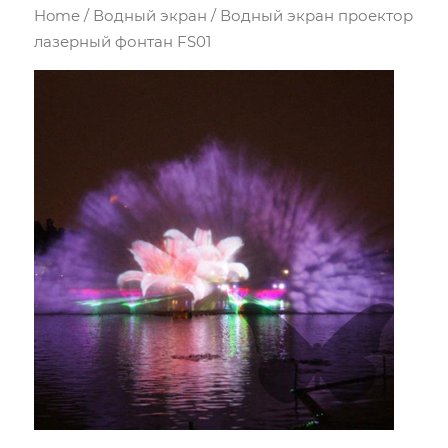
Home
/
Водный экран
/ Водный экран проектор
лазерный фонтан FS01