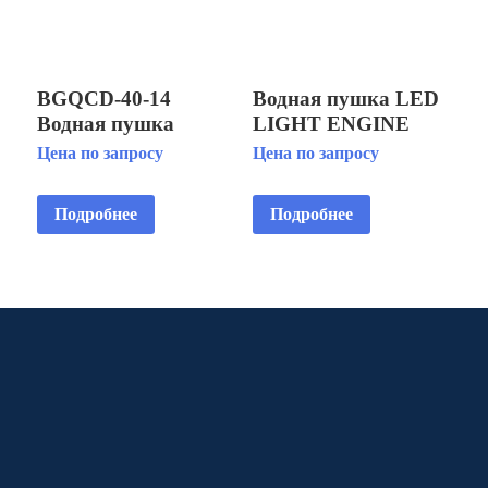
BGQCD-40-14
Водная пушка LED
Водная пушка
LIGHT ENGINE
RGB — OPTICAL
Цена по запросу
Цена по запросу
FIBER — 75 W/ 230
VAC FOR
Подробнее
Подробнее
RAINBOW