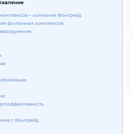
лавление
комплексов – компания Фонтрейд
ния фонтанных комплексов
ревооружения
и
ция
дернизации
ии
ергоэффективность
ения с Фонтрейд