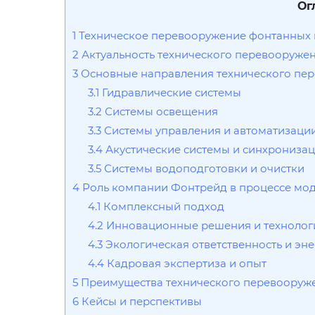
Ог
1
Техническое перевооружение фонтанных 
2
Актуальность технического перевооруже
3
Основные направления технического пе
3.1
Гидравлические системы
3.2
Системы освещения
3.3
Системы управления и автоматизаци
3.4
Акустические системы и синхрониза
3.5
Системы водоподготовки и очистки
4
Роль компании Фонтрейд в процессе мо
4.1
Комплексный подход
4.2
Инновационные решения и технолог
4.3
Экологическая ответственность и эн
4.4
Кадровая экспертиза и опыт
5
Преимущества технического перевооруж
6
Кейсы и перспективы