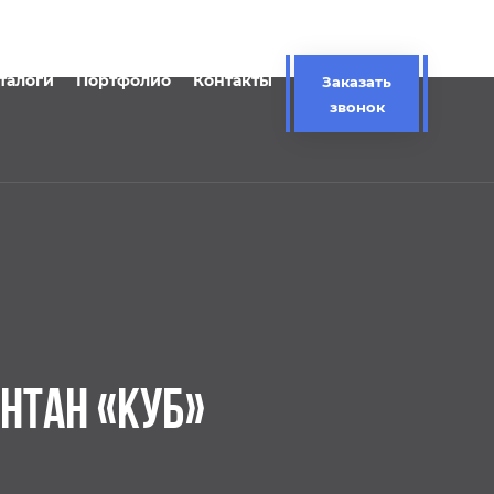
талоги
Портфолио
Контакты
Заказать
звонок
НТАН «КУБ»