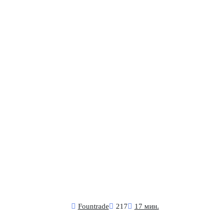
Fоuntrade
217
17 мин.