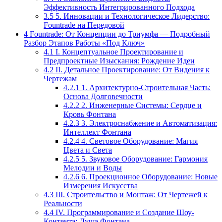
Эффективность Интегрированного Подхода
3.5
5. Инновации и Технологическое Лидерство:
Fountrade на Передовой
4
Fountrade: От Концепции до Триумфа — Подробный
Разбор Этапов Работы «Под Ключ»
4.1
I. Концептуальное Проектирование и
Предпроектные Изыскания: Рождение Идеи
4.2
II. Детальное Проектирование: От Видения к
Чертежам
4.2.1
1. Архитектурно-Строительная Часть:
Основа Долговечности
4.2.2
2. Инженерные Системы: Сердце и
Кровь Фонтана
4.2.3
3. Электроснабжение и Автоматизация:
Интеллект Фонтана
4.2.4
4. Световое Оборудование: Магия
Цвета и Света
4.2.5
5. Звуковое Оборудование: Гармония
Мелодии и Воды
4.2.6
6. Проекционное Оборудование: Новые
Измерения Искусства
4.3
III. Строительство и Монтаж: От Чертежей к
Реальности
4.4
IV. Программирование и Создание Шоу-
Контента: Душа Фонтана