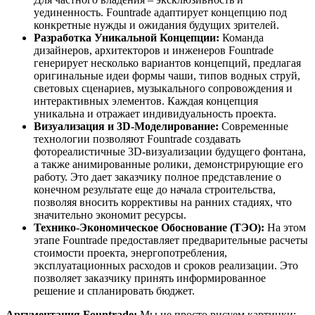
уединенность. Fountrade адаптирует концепцию под
конкретные нужды и ожидания будущих зрителей.
Разработка Уникальной Концепции:
Команда
дизайнеров, архитекторов и инженеров Fountrade
генерирует несколько вариантов концепций, предлагая
оригинальные идеи формы чаши, типов водных струй,
световых сценариев, музыкального сопровождения и
интерактивных элементов. Каждая концепция
уникальна и отражает индивидуальность проекта.
Визуализация и 3D-Моделирование:
Современные
технологии позволяют Fountrade создавать
фотореалистичные 3D-визуализации будущего фонтана,
а также анимированные ролики, демонстрирующие его
работу. Это дает заказчику полное представление о
конечном результате еще до начала строительства,
позволяя вносить коррективы на ранних стадиях, что
значительно экономит ресурсы.
Технико-Экономическое Обоснование (ТЭО):
На этом
этапе Fountrade предоставляет предварительные расчеты
стоимости проекта, энергопотребления,
эксплуатационных расходов и сроков реализации. Это
позволяет заказчику принять информированное
решение и спланировать бюджет.
Аргументация Fountrade:
Мы не просто рисуем картинки;