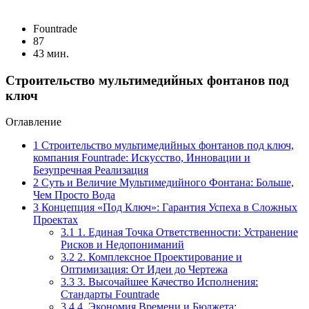
Fоuntrade
87
43 мин.
Строительство мультимедийных фонтанов под
ключ
Оглавление
1
Строительство мультимедийных фонтанов под ключ,
компания Fountrade: Искусство, Инновации и
Безупречная Реализация
2
Суть и Величие Мультимедийного Фонтана: Больше,
Чем Просто Вода
3
Концепция «Под Ключ»: Гарантия Успеха в Сложных
Проектах
3.1
1. Единая Точка Ответственности: Устранение
Рисков и Недопониманий
3.2
2. Комплексное Проектирование и
Оптимизация: От Идеи до Чертежа
3.3
3. Высочайшее Качество Исполнения:
Стандарты Fountrade
3.4
4. Экономия Времени и Бюджета: