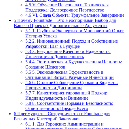
4.5
V. Обучение Персонала и Техническая
Поддержка: Долгосрочное Партнерство
4.6
VI. Сдача Объекта: Триумфальное Завершение
5
Почему Fountrade – Это Неоспоримый Выбор для
Вашего Проекта? Дополнительные Аргументы
5.1
1. Глубокая Экспертиза и Многолетний Опыт:
История Успеха
5.2
2. Инновационный Подход и Собственные
Разработки: Шаг в Будущее
5.3
3. Безупречное Качество и Надежность:
Инвестиция в Долговечность
5.4
4. Эстетическая и Художественная Ценность:
Создание Шедевров
5.5
5. Экономическая Эффективность и
Оптимизация Затрат: Разумные Инвестиции
5.6
6. Строгое Соблюдение Сроков и Бюджета:
Прозрачность и Дисциплина
5.7
7. Клиентоориентированный Подход:
Индивидуальность и Внимание
5.8
8. Соответствие Нормам и Безопасность:
Ответственность Прежде Всего
6
Преимущества Сотрудничества с Fountrade для
Различных Категорий Заказчиков
6.1
1. Для Городских Администраций и