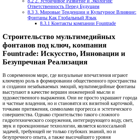
8.2
2. Устойчивое Развитие и Экология:
Ответственность Перед Будущим
8.3
3. Мировые Тенденции и Культурное Влияние:
Фонтаны Как Глобальный Язык
8.3.1
Контакты компании Fountrade
Строительство мультимедийных
фонтанов под ключ, компания
Fountrade: Искусство, Инновации и
Безупречная Реализация
В современном мире, где визуальные впечатления играют
ключевую роль в формировании общественного пространства
и создании незабываемых эмоций, мультимедийные фонтаны
выступают в качестве вершин инженерной мысли и
художественного выражения. Они не просто украшают города
и частные владения, но и становятся их визитной карточкой,
точками притяжения, символами прогресса и эстетического
совершенства. Однако строительство такого сложного
гидротехнического сооружения, интегрирующего воду, свет,
звук и проекционные технологии, является колоссальной
задачей, требующей не только глубоких знаний, но и
безупречного опыта, а также высочайшего уровня