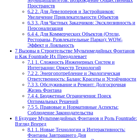
Муниципалитетов: Возрождение Общественных
Пространств
6.2
2. Для Девелоперов и Застройщиков:
Увеличение Привлекательности Объектов
6.3
3. Для Частных Заказчиков: Эксклюзивность и
Персонализация
6.4
4. Для Коммерческих Объектов (Отели,
Рестораны, Развлекательные Парки): WOW-
Эффект и Лояльность
7
Вызовы в Строительстве Мультимедийных Фонтанов
и Как Fountrade Их Преодолевает
7.1
1. Сложность Инженерных Систем и
Интеграции: Оркестр Технологий
7.2
2. Энергопотребление и Экологическая
Ответственность: Баланс Красоты и Устойчивости
7.3
3. Обслуживание и Ремонт: Долгосрочная
Жизнь Фонтана
7.4
4. Бюджетные Ограничения: Поиск
Оптимальных Решений
7.5
5. Правовые и Нормативные Аспекты:
Соблюдение Законодательства
8
Будущее Мультимедийных Фонтанов и Роль Fountrade:
Взгляд Вперед
8.1
1. Новые Технологии и Интерактивность:
Фонтаны Завтрашнего Дня