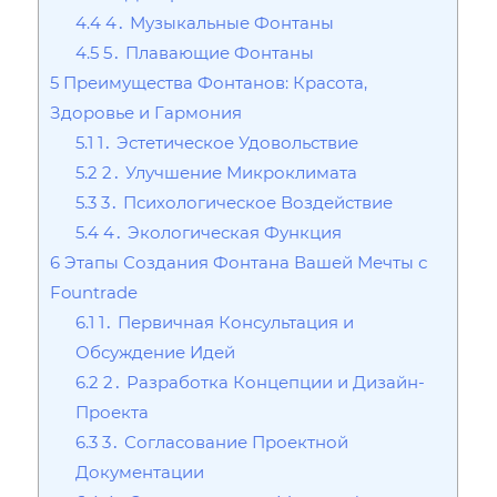
4.4
4․ Музыкальные Фонтаны
4.5
5․ Плавающие Фонтаны
5
Преимущества Фонтанов: Красота,
Здоровье и Гармония
5.1
1․ Эстетическое Удовольствие
5.2
2․ Улучшение Микроклимата
5.3
3․ Психологическое Воздействие
5.4
4․ Экологическая Функция
6
Этапы Создания Фонтана Вашей Мечты с
Fountrade
6.1
1․ Первичная Консультация и
Обсуждение Идей
6.2
2․ Разработка Концепции и Дизайн-
Проекта
6.3
3․ Согласование Проектной
Документации