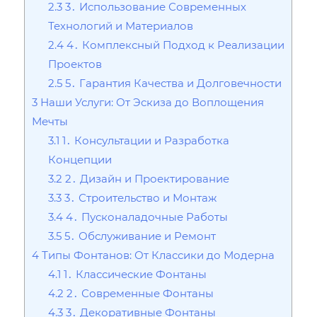
2.3
3․ Использование Современных
Технологий и Материалов
2.4
4․ Комплексный Подход к Реализации
Проектов
2.5
5․ Гарантия Качества и Долговечности
3
Наши Услуги: От Эскиза до Воплощения
Мечты
3.1
1․ Консультации и Разработка
Концепции
3.2
2․ Дизайн и Проектирование
3.3
3․ Строительство и Монтаж
3.4
4․ Пусконаладочные Работы
3.5
5․ Обслуживание и Ремонт
4
Типы Фонтанов: От Классики до Модерна
4.1
1․ Классические Фонтаны
4.2
2․ Современные Фонтаны
4.3
3․ Декоративные Фонтаны