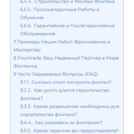
6.4
4․ Строительство и Монтаж Фонтана
6.5
5․ Пусконаладочные Работы и
Обучение
6.6
6․ Гарантийное и Послегарантийное
Обслуживание
7
Примеры Наших Работ: Вдохновение и
Мастерство
8
Fountrade: Ваш Надежный Партнер в Мире
Фонтанов
9
Часто Задаваемые Вопросы (FAQ)
9.1
1․ Сколько стоит построить фонтан?
9.2
2․ Как долго длится строительство
фонтана?
9.3
3․ Какие разрешения необходимы для
строительства фонтана?
9.4
4․ Как ухаживать за фонтаном?
9.5
5․ Какие гарантии вы предоставляете?