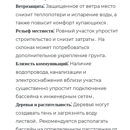
Защищенное от ветра место
Ветрозащита⁚
снизит теплопотери и испарение воды, а
также повысит комфорт купающихся․
Ровный участок упростит
Рельеф местности⁚
строительство и снизит затраты․ На
склонах может потребоваться
дополнительное укрепление грунта․
Наличие
Близость коммуникаций⁚
водопровода, канализации и
электроснабжения вблизи участка
существенно упростит подключение
бассейна к инженерным сетям․
Деревья могут
Деревья и растительность⁚
создавать тень и загрязнять воду
листвой․ Рекомендуется располагать
бассейн на определенном расстоянии от