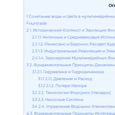
Ог
1
Сочетание воды и света в мультимедийн
Fountrade
2
1. Исторический Контекст и Эволюция Фо
2.1
1.1. Античные и Средневековые Исток
2.2
1.2. Ренессанс и Барокко: Расцвет Х
2.3
1.3. Индустриальная Революция и Эл
2.4
1.4. Зарождение Мультимедийных Фон
3
2. Фундаментальные Принципы Динамики
3.1
2.1. Гидравлика и Гидродинамика
3.1.1
2.1.1. Давление и Расход
3.1.2
2.1.2. Потери Напора
3.2
2.2. Технологии Форсунок (Насадок)
3.3
2.3. Насосные Системы
3.4
2.4. Управление Водными Элементам
4
3. Фундаментальные Принципы Интеграци