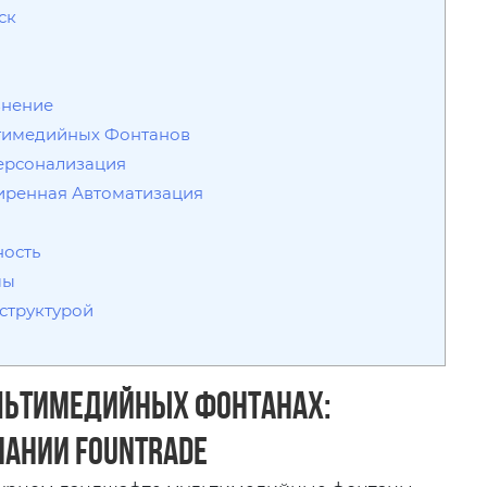
ск
знение
ьтимедийных Фонтанов
Персонализация
ширенная Автоматизация
ность
мы
аструктурой
ультимедийных фонтанах:
ании Fountrade