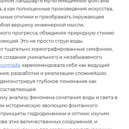
турном ландшафте мультимедийные фонтаны
, а как полноценные произведения искусства,
льные отклики и преображать окружающее
собой вершину инженерной мысли,
ского прогресса, объединяя природную стихию
оекций. Это не просто струи воды,
то тщательно хореографированные симфонии,
ля создания уникального и незабываемого
ountrade
зарекомендовала себя как ведущий
ания, разработки и реализации сложнейших
демонстрируя глубокое понимание как
й составляющей.
му анализу феномена сочетания воды и света в
им историческую эволюцию фонтанного
е принципы гидродинамики и оптики, изучим
ве этих величественных сооружений, и