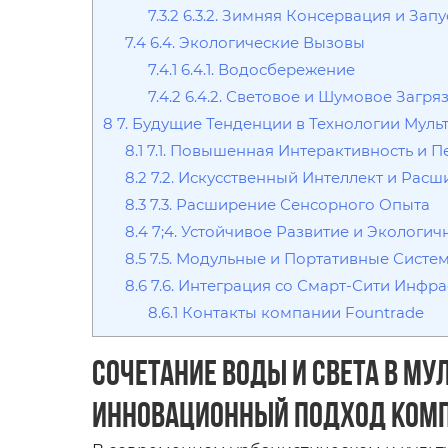
7.3.2
6.3.2. Зимняя Консервация и Запу
7.4
6.4. Экологические Вызовы
7.4.1
6.4.1. Водосбережение
7.4.2
6.4.2. Световое и Шумовое Загря
8
7. Будущие Тенденции в Технологии Мул
8.1
7.1. Повышенная Интерактивность и 
8.2
7.2. Искусственный Интеллект и Рас
8.3
7.3. Расширение Сенсорного Опыта
8.4
7;4. Устойчивое Развитие и Экологич
8.5
7.5. Модульные и Портативные Систе
8.6
7.6. Интеграция со Смарт-Сити Инфр
8.6.1
Контакты компании Fountrade
Сочетание воды и света в м
Инновационный Подход Комп