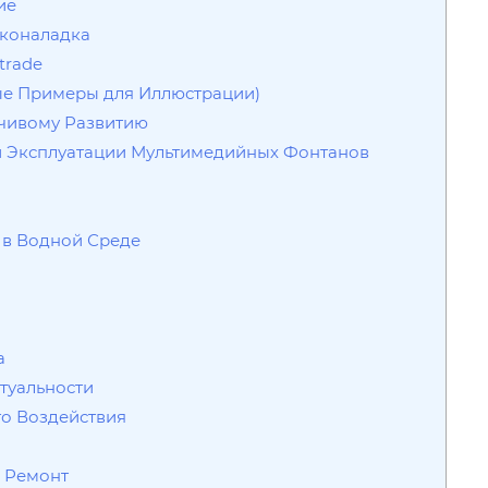
ие
сконаладка
trade
ые Примеры для Иллюстрации)
йчивому Развитию
и Эксплуатации Мультимедийных Фонтанов
ь в Водной Среде
а
туальности
го Воздействия
и Ремонт