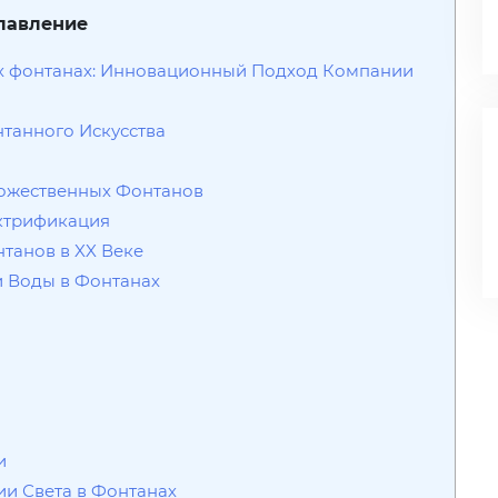
лавление
ых фонтанах: Инновационный Подход Компании
нтанного Искусства
и
удожественных Фонтанов
ектрификация
танов в XX Веке
 Воды в Фонтанах
и
и Света в Фонтанах