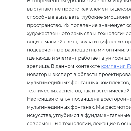
В современном урбанистическом и куль
выступают не просто как элементы декора
способные вызывать глубокие эмоциона
пространство. Их появление знаменует 
художественного замысла и технологиче
воды с магией света, звука и цифровых пр
подсвеченные разноцветными огнями; э
где каждый элемент работает в унисон д
зрелища. В данном контексте
компания F
новатор и эксперт в области проектиров
мультимедийных фонтанных комплексов, 
технических аспектов, так и эстетическо
Настоящая статья посвящена всесторонне
мультимедийных фонтанах. Мы рассмотр
искусства, углубимся в фундаментальны
современные технологии, лежащие в осно