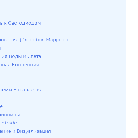
ов к Светодиодам
ование (Projection Mapping)
м
ния Воды и Света
енная Концепция
стемы Управления
e
Принципы
untrade
вание и Визуализация