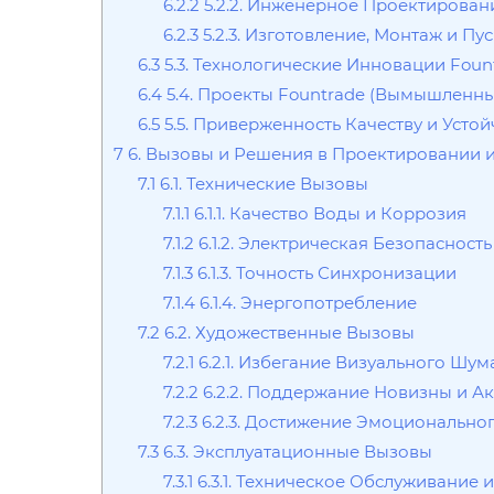
6.2.2
5.2.2. Инженерное Проектирован
6.2.3
5.2.3. Изготовление, Монтаж и Пу
6.3
5.3. Технологические Инновации Foun
6.4
5.4. Проекты Fountrade (Вымышленн
6.5
5.5. Приверженность Качеству и Усто
7
6. Вызовы и Решения в Проектировании 
7.1
6.1. Технические Вызовы
7.1.1
6.1.1. Качество Воды и Коррозия
7.1.2
6.1.2. Электрическая Безопасност
7.1.3
6.1.3. Точность Синхронизации
7.1.4
6.1.4. Энергопотребление
7.2
6.2. Художественные Вызовы
7.2.1
6.2.1. Избегание Визуального Шум
7.2.2
6.2.2. Поддержание Новизны и Ак
7.2.3
6.2.3. Достижение Эмоционально
7.3
6.3. Эксплуатационные Вызовы
7.3.1
6.3.1. Техническое Обслуживание 