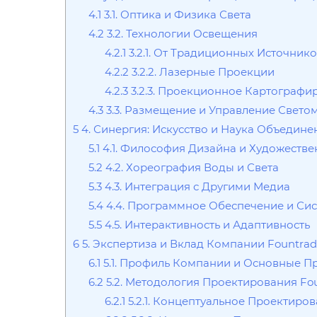
4.1
3.1. Оптика и Физика Света
4.2
3.2. Технологии Освещения
4.2.1
3.2.1. От Традиционных Источник
4.2.2
3.2.2. Лазерные Проекции
4.2.3
3.2.3. Проекционное Картографир
4.3
3.3. Размещение и Управление Свето
5
4. Синергия: Искусство и Наука Объедине
5.1
4.1. Философия Дизайна и Художеств
5.2
4.2. Хореография Воды и Света
5.3
4.3. Интеграция с Другими Медиа
5.4
4.4. Программное Обеспечение и Си
5.5
4.5. Интерактивность и Адаптивность
6
5. Экспертиза и Вклад Компании Fountrad
6.1
5.1. Профиль Компании и Основные 
6.2
5.2. Методология Проектирования Fo
6.2.1
5.2.1. Концептуальное Проектиро