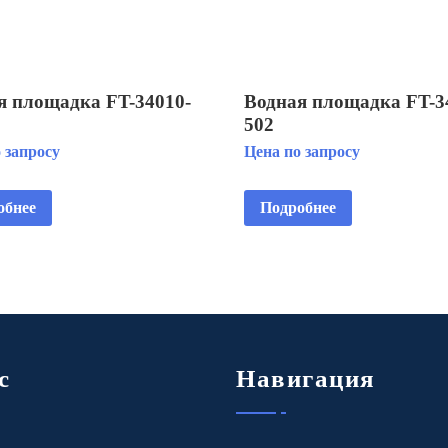
я площадка FT-34010-
Водная площадка FT-3
502
 запросу
Цена по запросу
обнее
Подробнее
с
Навигация