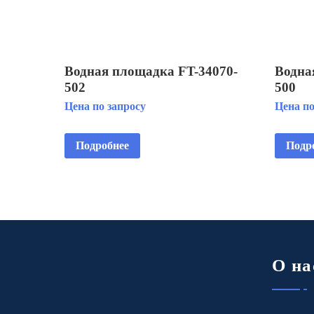
Водная площадка FT-34070-
Водна
502
500
Цена по запросу
Цена по
Подробнее
Подр
О на