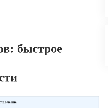
ов: быстрое
сти
главление