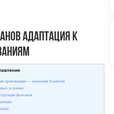
анов Адаптация к
ваниям
лавление
ым требованиям — компания Fountrade
нных условиях
нструкции фонтанов
ntrade:
rade: