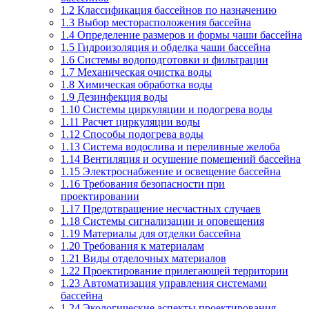
1.2
Классификация бассейнов по назначению
1.3
Выбор месторасположения бассейна
1.4
Определение размеров и формы чаши бассейна
1.5
Гидроизоляция и обделка чаши бассейна
1.6
Системы водоподготовки и фильтрации
1.7
Механическая очистка воды
1.8
Химическая обработка воды
1.9
Дезинфекция воды
1.10
Системы циркуляции и подогрева воды
1.11
Расчет циркуляции воды
1.12
Способы подогрева воды
1.13
Система водослива и переливные желоба
1.14
Вентиляция и осушение помещений бассейна
1.15
Электроснабжение и освещение бассейна
1.16
Требования безопасности при
проектировании
1.17
Предотвращение несчастных случаев
1.18
Системы сигнализации и оповещения
1.19
Материалы для отделки бассейна
1.20
Требования к материалам
1.21
Виды отделочных материалов
1.22
Проектирование прилегающей территории
1.23
Автоматизация управления системами
бассейна
1.24
Экологические аспекты проектирования