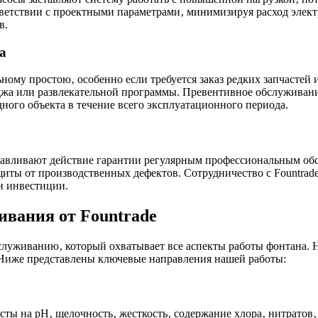
тветствии с проектными параметрами‚ минимизируя расход элект
в.
а
ому простою‚ особенно если требуется заказ редких запчастей 
иджа или развлекательной программы. Превентивное обслуживан
ого объекта в течение всего эксплуатационного периода.
лавливают действие гарантии регулярным профессиональным об
иты от производственных дефектов. Сотрудничество с Fountrad
и инвестиции.
ивания от Fountrade
служиванию‚ который охватывает все аспекты работы фонтана. 
. Ниже представлены ключевые направления нашей работы:
ты на pH‚ щелочность‚ жесткость‚ содержание хлора‚ нитратов‚