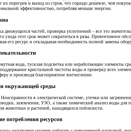
 их перегрев и выход из строя‚ что гораздо дешевле‚ чем покуп
симальной эффективностью‚ потребляя меньше энергии.
ана
зка движущихся частей‚ проверка уплотнений – все это значител
го ухода этот срок может сократиться в разы. Превентивное обс
ая его ресурс и откладывая необходимость полной замены обор
лекательности
‚ мутная вода‚ тусклая подсветка или неработающие элементы ср
 поддержание кристальной чистоты воды и проверку всех элемент
феру и производя благоприятное впечатление.
й и окружающей среды
 Неисправности в электрической системе‚ утечки или загрязнен
водки‚ заземления‚ УЗО‚ а также химический анализ воды для п
 для животных и растений‚ находящихся поблизости.
е потребления ресурсов
осы заставляют систему работать с повышенной нагрузкой‚ пот