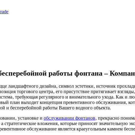
rade
бесперебойной работы фонтана ‒ Компан
рдце ландшафтного дизайна‚ символ эстетики‚ источник прохлад
озиция торгового центра‚ его присутствие притягивает взгляды
система‚ требующая регулярного и внимательного ухода. Как и 
вый план выходит концепция превентивного обслуживания‚ кото
й и бесперебойной работы Вашего водного объекта.
ровании‚ установке и
обслуживании фонтанов
‚ прекрасно поним
‚ а стратегические вложения‚ которые приносят значительную э
превентивное обслуживание является краеугольным камнем беспе