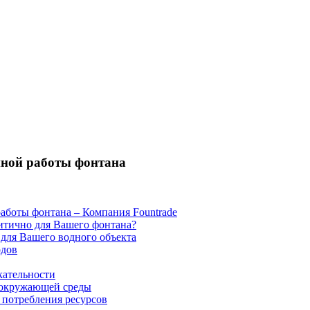
йной работы фонтана
аботы фонтана ‒ Компания Fountrade
итично для Вашего фонтана?
для Вашего водного объекта
одов
кательности
и окружающей среды
потребления ресурсов