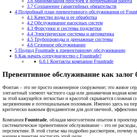
3.6
Минимизация простоев и непрерывная работа
3.7
Сохранение гарантийных обязательств
4
Подробный план превентивного обслуживания от Fount
4.1
Качество воды и ее обработка
4.2
Обслуживание насосных систем
4.3
Форсунки и системы подсветки
4.4
Электрические системы и автоматика
4.5
Трубопроводы и дренажные системы
4.6
Сезонное обслуживание
5
Подход Fountrade к превентивному обслуживанию
6
Как начать сотрудничество с Fountrade?
6.0.1
Контакты компании Fountrade
Превентивное обслуживание как залог 
Фонтан – это не просто инженерное сооружение; это живое се
элегантный элемент частного сада или динамичная водная комп
за этой кажущейся легкостью и красотой скрывается сложная 
загрязнениям и потенциальным поломкам. Именно здесь на пер
критически важным фундаментом для долговечной‚ эффективно
Компания
Fountrade
‚ обладая многолетним опытом в проекти
систематическое превентивное обслуживание – это не расходы
перспективе. В этой статье мы подробно рассмотрим‚ почему 
нашим клиентам достигать этой цели.