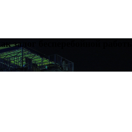
ак залог бесперебойной работ
боты фонтана