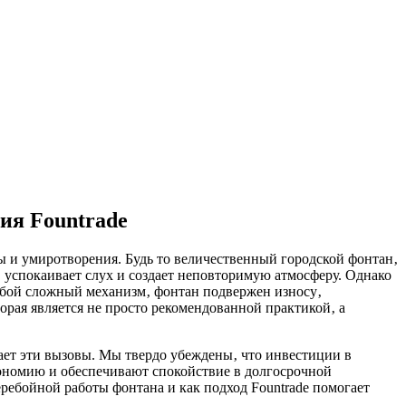
ия Fountrade
ы и умиротворения. Будь то величественный городской фонтан‚
‚ успокаивает слух и создает неповторимую атмосферу. Однако
любой сложный механизм‚ фонтан подвержен износу‚
рая является не просто рекомендованной практикой‚ а
ает эти вызовы. Мы твердо убеждены‚ что инвестиции в
кономию и обеспечивают спокойствие в долгосрочной
ребойной работы фонтана и как подход Fountrade помогает