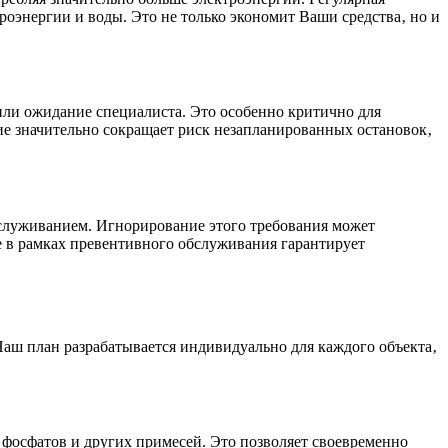
роэнергии и воды. Это не только экономит Ваши средства‚ но и
или ожидание специалиста. Это особенно критично для
ие значительно сокращает риск незапланированных остановок‚
служиванием. Игнорирование этого требования может
e в рамках превентивного обслуживания гарантирует
Наш план разрабатывается индивидуально для каждого объекта‚
 фосфатов и других примесей. Это позволяет своевременно