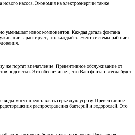
ка нового насоса. Экономия на электроэнергии также
ьно уменьшает износ компонентов. Каждая деталь фонтана
луживание гарантирует‚ что каждый элемент системы работает
удования.
азу же портят впечатление. Превентивное обслуживание от
ов подсветки. Это обеспечивает‚ что Ваш фонтан всегда будет
ие воды могут представлять серьезную угрозу. Превентивное
редотвращения распространения бактерий и водорослей. Это
ребляя значительно больше электроэнергии. Регулярная