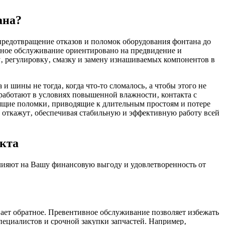
ана?
редотвращение отказов и поломок оборудования фонтана до
вное обслуживание ориентировано на предвидение и
‚ регулировку‚ смазку и замену изнашиваемых компонентов в
и шины не тогда‚ когда что-то сломалось‚ а чтобы этого не
 работают в условиях повышенной влажности‚ контакта с
оящие поломки‚ приводящие к длительным простоям и потере
и откажут‚ обеспечивая стабильную и эффективную работу всей
кта
лияют на Вашу финансовую выгоду и удовлетворенность от
вает обратное. Превентивное обслуживание позволяет избежать
пециалистов и срочной закупки запчастей. Например‚