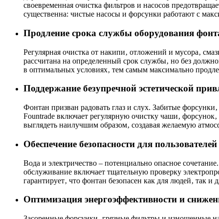
своевременная очистка фильтров и насосов предотвращает
существенна: чистые насосы и форсунки работают с мак
Продление срока службы оборудования фонт
Регулярная очистка от накипи‚ отложений и мусора‚ сма
рассчитана на определенный срок службы‚ но без должно
в оптимальных условиях‚ тем самым максимально продлев
Поддержание безупречной эстетической прив
Фонтан призван радовать глаз и слух. Забитые форсунки
Fountrade включает регулярную очистку чаши‚ форсунок‚
выглядеть наилучшим образом‚ создавая желаемую атмос
Обеспечение безопасности для пользователе
Вода и электричество – потенциально опасное сочетание.
обслуживание включает тщательную проверку электропро
гарантирует‚ что фонтан безопасен как для людей‚ так и
Оптимизация энергоэффективности и снижени
Засоренные форсунки‚ грязные фильтры и изношенные нас