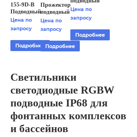
подводный
155-9D-В
Прожектор
светодиодный
Цена по
Подводный
подводный
250G-48W
запросу
сверхмощный
светодиодный
Цена по
Цена по
IP68 DC24V
светодиодный
170G-24W
запросу
RGBW
запросу
фонарь RGB,
IP68 DC24V
Подробнее
9W из
RGBW
Подробнее
Подробнее
нержавеющей
стали
Светильники
светодиодные RGBW
подводные IP68 для
фонтанных комплексов
и бассейнов