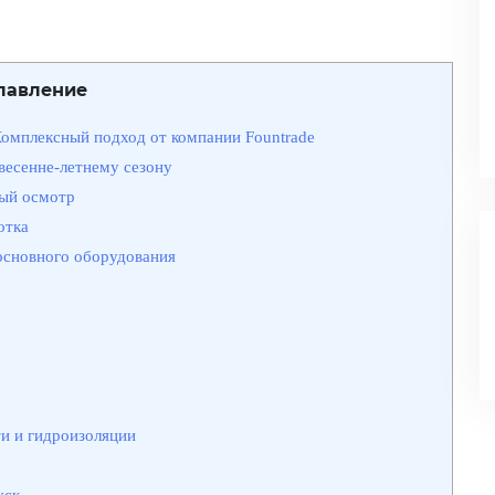
лавление
Комплексный подход от компании Fountrade
весенне-летнему сезону
ный осмотр
отка
 основного оборудования
и и гидроизоляции
уск