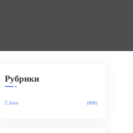
Рубрики
Блог
(898)