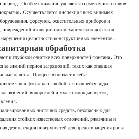
й период․ Особое внимание уделяется герметичности швов
 покрытия․ Осуществляется инспекция всех видимых
оборудования, форсунок, осветительных приборов и
а, повреждений изоляции или механических дефектов․
 нарушения целостности конструктивных элементов․
 санитарная обработка
ают к глубокой очистке всех поверхностей фонтана․ Это
 за зимний период загрязнений, таких как опавшая
циевые налеты․ Процесс включает в себя:
нение чаши фонтана от любой застоявшейся воды․
загрязнений, водорослей и мха с помощью щеток,
авления․
ализированных чистящих средств, безопасных для
даления стойких известковых отложений, ржавчины и
ная дезинфекция поверхностей для предотвращения роста