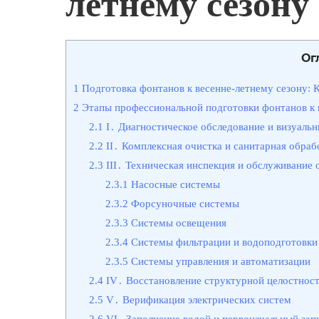
летнему сезону
Ог
1
Подготовка фонтанов к весенне-летнему сезону: 
2
Этапы профессиональной подготовки фонтанов к 
2.1
I․ Диагностическое обследование и визуаль
2.2
II․ Комплексная очистка и санитарная обраб
2.3
III․ Техническая инспекция и обслуживание
2.3.1
Насосные системы
2.3.2
Форсуночные системы
2.3.3
Системы освещения
2.3.4
Системы фильтрации и водоподготовки
2.3.5
Системы управления и автоматизации
2.4
IV․ Восстановление структурной целостност
2.5
V․ Верификация электрических систем
2.6
VI․ Заполнение водой и первоначальный зап