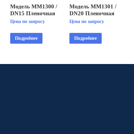
Модель MM1300 /
Модель MM1301 /
DN15 Пленочная
DN20 Пленочная
фонтанная насадка
фонтанная насадка
Цена по запросу
Цена по запросу
«Зонт»
«Зонт»
Подробнее
Подробнее