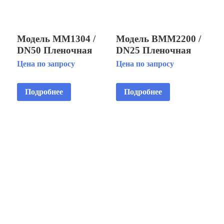
Модель MM1304 /
Модель BMM2200 /
DN50 Пленочная
DN25 Пленочная
фонтанная насадка
фонтанная насадка
Цена по запросу
Цена по запросу
«Зонт»
«Гриб»
Подробнее
Подробнее