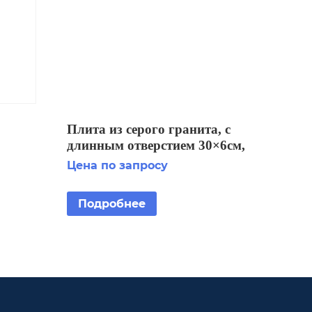
Плита из серого гранита, с
длинным отверстием 30×6см,
армированная
Цена по запросу
10,
Подробнее
 MM,