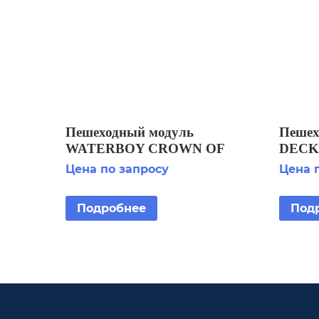
Пешеходный модуль
Пешех
WATERBOY CROWN OF
DECK 
JETS,12+6+1 JETS, 3/4 F +3
Цена по запросу
Цена 
BRASS DICHROIC
LIGHTFIXTURE LED RGB
Подробнее
Под