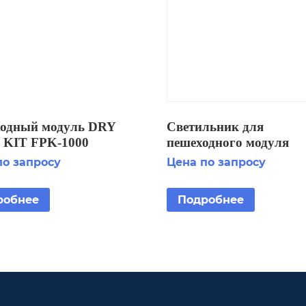
одный модуль DRY
Светильник для
KIT FPK-1000
пешеходного модуля
WATERBOY SPECIAL
по запросу
Цена по запросу
SERIES, BALL JOINT,
27W/12-24V LED RGB 
робнее
Подробнее
SPECIAL NOZZLE 12
CONNECTION