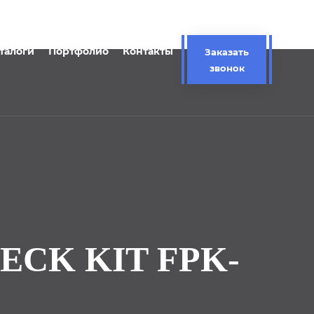
талоги
Портфолио
Контакты
Заказать
звонок
CK KIT FPK-