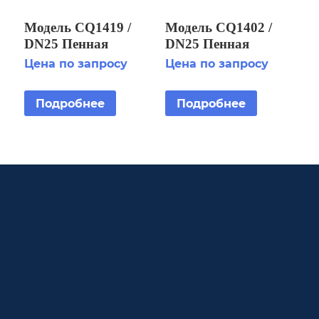
Модель CQ1419 /
Модель CQ1402 /
DN25 Пенная
DN25 Пенная
фонтанная насадка
фонтанная насадка
Цена по запросу
Цена по запросу
«Бублер»
«Каскад»
Подробнее
Подробнее