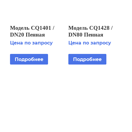
Модель CQ1401 /
Модель CQ1428 /
DN20 Пенная
DN80 Пенная
фонтанная насадка
фонтанная насадка
Цена по запросу
Цена по запросу
«Каскад»
«Бублер»
Подробнее
Подробнее