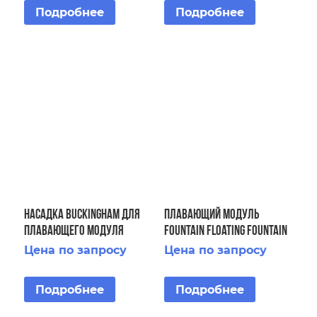
Подробнее
Подробнее
Насадка Buckingham для
Плавающий модуль
плавающего модуля
Fountain Floating Fountain
Fountain Floating Fountain
Horizontal 1 HP
Цена по запросу
Цена по запросу
5 HP
3x380V/0.75kW
Подробнее
Подробнее