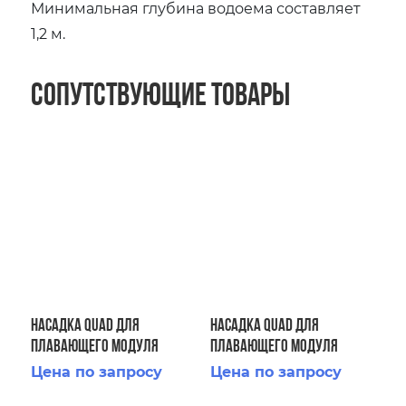
Минимальная глубина водоема составляет
1,2 м.
Сопутствующие товары
Насадка Quad для
Насадка Quad для
плавающего модуля
плавающего модуля
Floating Display Aerator 5
Floating Display Aerator 7
Цена по запросу
Цена по запросу
HP 2 STG
1/2 HP